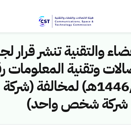
اء والتقنية تنشر قرار لجن
الات وتقنية المعلومات ر
(461141166/ق/1446هـ) لمخالفة 
ات شركة شخص واحد)