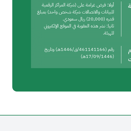
ة
أولا: فرض غرامة على (شركة المراكز الرقمية
للبيانات والاتصالات شركة شخص واحد) بمبلغ
قدره (20,000) ريال سعودي.
ثانيا: نشر هذه العقوبة في الموقع الإلكتروني
للهيئة.
م
رقم (461141166/ق/1446هـ) وتاريخ
(17/09/1446هـ)
ت