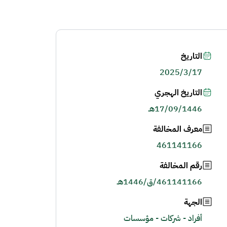
التاريخ
2025/3/17
التاريخ الهجري
17/09/1446هـ
معرف المخالفة
461141166
رقم المخالفة
461141166/ق/1446هـ
الجهة
أفراد - شركات - مؤسسات