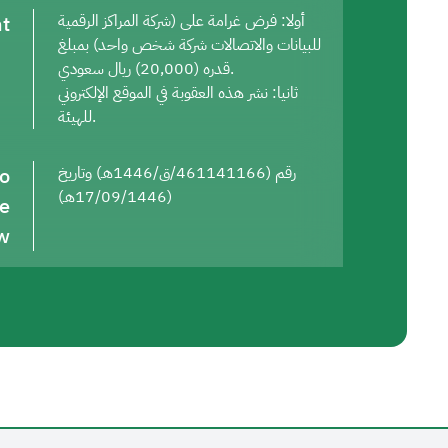
t
أولا: فرض غرامة على (شركة المراكز الرقمية
للبيانات والاتصالات شركة شخص واحد) بمبلغ
قدره (20,000) ريال سعودي.
ثانيا: نشر هذه العقوبة في الموقع الإلكتروني
للهيئة.
to
رقم (461141166/ق/1446هـ) وتاريخ
(17/09/1446هـ)
he
w