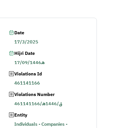
Date
17/3/2025
Hijri Date
17/09/1446هـ
Violations Id
461141166
Violations Number
461141166/ق/1446هـ
Entity
Individuals - Companies -