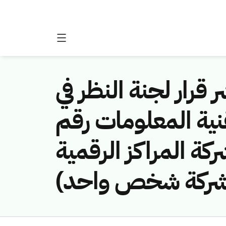
 قرار لجنة النظر في
نية المعلومات رقم
(461141166/ة المراكز الرقمية
ات شركة شخص واحد