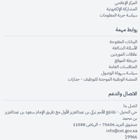
opens in new window
المركز الإعلامي
opens in new window
المشاركة الإلكترونية
opens in new window
سياسة حرية المعلومات
روابط مهمة
opens in new window
البيانات المفتوحة
opens in new window
الأسئلة الشائعة
opens in new window
علاقات الموردين
opens in new window
خريطة الموقع
opens in new window
المنافسات العامة
opens in new window
سياسة سهولة الوصول
opens in new window
المنصة الوطنية الموحدة للتوظيف - جدارات
الاتصال والدعم
opens in new window
اتصل بنا
حي النخيل - تقاطع الأمير تركي بن عبدالعزيز الأول مع طريق الإمام سعود بن عبدالعزيز
بن محمد
صندوق البريد 75606 – الرياض 11588
info@cst.gov.sa
19966