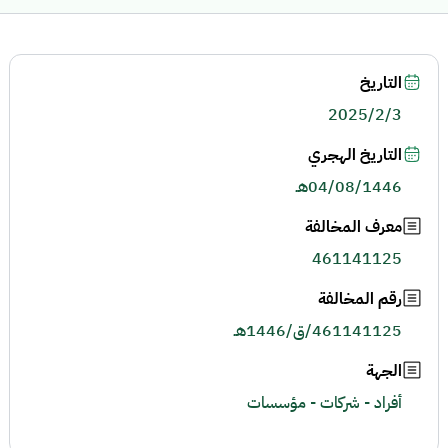
التاريخ
2025/2/3
التاريخ الهجري
04/08/1446هـ
معرف المخالفة
461141125
رقم المخالفة
461141125/ق/1446هـ
الجهة
أفراد - شركات - مؤسسات