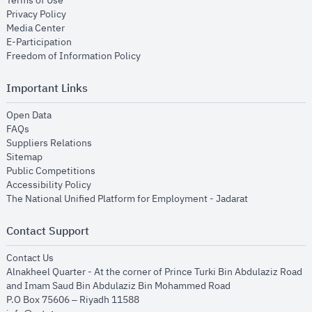
Terms of Use
opens in new window
Privacy Policy
opens in new window
Media Center
opens in new window
E-Participation
opens in new window
Freedom of Information Policy
Important Links
opens in new window
Open Data
opens in new window
FAQs
opens in new window
Suppliers Relations
opens in new window
Sitemap
opens in new window
Public Competitions
opens in new window
Accessibility Policy
opens in new
The National Unified Platform for Employment - Jadarat
Contact Support
opens in new window
Contact Us
Alnakheel Quarter - At the corner of Prince Turki Bin Abdulaziz Road
and Imam Saud Bin Abdulaziz Bin Mohammed Road​
P.O Box 75606 – Riyadh 11588