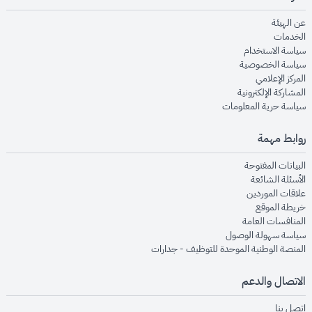
opens in new window
عن الهيئة
opens in new window
الخدمات
opens in new window
سياسة الاستخدام
opens in new window
سياسة الخصوصية
opens in new window
المركز الإعلامي
opens in new window
المشاركة الإلكترونية
opens in new window
سياسة حرية المعلومات
روابط مهمة
opens in new window
البيانات المفتوحة
opens in new window
الأسئلة الشائعة
opens in new window
علاقات الموردين
opens in new window
خريطة الموقع
opens in new window
المنافسات العامة
opens in new window
سياسة سهولة الوصول
opens in new window
المنصة الوطنية الموحدة للتوظيف - جدارات
الاتصال والدعم
opens in new window
اتصل بنا