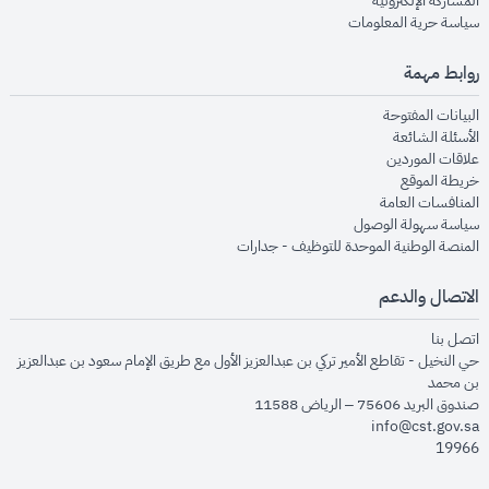
المشاركة الإلكترونية
opens in new window
سياسة حرية المعلومات
روابط مهمة
opens in new window
البيانات المفتوحة
opens in new window
الأسئلة الشائعة
opens in new window
علاقات الموردين
opens in new window
خريطة الموقع
opens in new window
المنافسات العامة
opens in new window
سياسة سهولة الوصول
opens in new window
المنصة الوطنية الموحدة للتوظيف - جدارات
الاتصال والدعم
opens in new window
اتصل بنا
حي النخيل - تقاطع الأمير تركي بن عبدالعزيز الأول مع طريق الإمام سعود بن عبدالعزيز
بن محمد
صندوق البريد 75606 – الرياض 11588
info@cst.gov.sa
19966