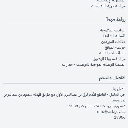
المشاركة الإلكترونية
opens in new window
سياسة حرية المعلومات
روابط مهمة
opens in new window
البيانات المفتوحة
opens in new window
الأسئلة الشائعة
opens in new window
علاقات الموردين
opens in new window
خريطة الموقع
opens in new window
المنافسات العامة
opens in new window
سياسة سهولة الوصول
opens in new window
المنصة الوطنية الموحدة للتوظيف - جدارات
الاتصال والدعم
opens in new window
اتصل بنا
حي النخيل - تقاطع الأمير تركي بن عبدالعزيز الأول مع طريق الإمام سعود بن عبدالعزيز
بن محمد
صندوق البريد 75606 – الرياض 11588
info@cst.gov.sa
19966