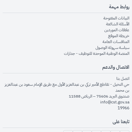
روابط مهمة
opens in new window
البيانات المفتوحة
opens in new window
الأسئلة الشائعة
opens in new window
علاقات الموردين
opens in new window
خريطة الموقع
opens in new window
المنافسات العامة
opens in new window
سياسة سهولة الوصول
opens in new window
المنصة الوطنية الموحدة للتوظيف - جدارات
الاتصال والدعم
opens in new window
اتصل بنا
حي النخيل - تقاطع الأمير تركي بن عبدالعزيز الأول مع طريق الإمام سعود بن عبدالعزيز
بن محمد
صندوق البريد 75606 – الرياض 11588
info@cst.gov.sa
19966
تابعنا على