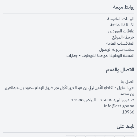
روابط مهمة
opens in new window
البيانات المفتوحة
opens in new window
الأسئلة الشائعة
opens in new window
علاقات الموردين
opens in new window
خريطة الموقع
opens in new window
المنافسات العامة
opens in new window
سياسة سهولة الوصول
opens in new window
المنصة الوطنية الموحدة للتوظيف - جدارات
الاتصال والدعم
opens in new window
اتصل بنا
حي النخيل - تقاطع الأمير تركي بن عبدالعزيز الأول مع طريق الإمام سعود بن عبدالعزيز
بن محمد
صندوق البريد 75606 – الرياض 11588
info@cst.gov.sa
19966
تابعنا على