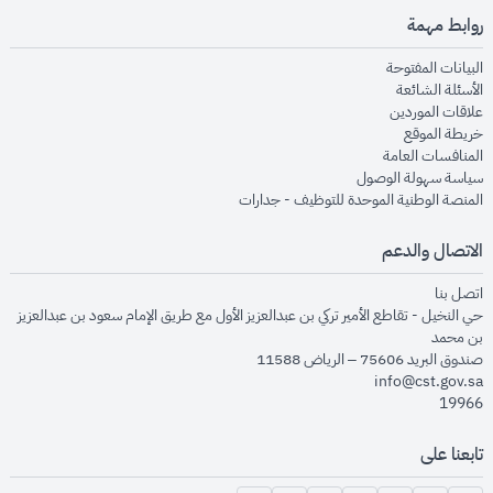
روابط مهمة
opens in new window
البيانات المفتوحة
opens in new window
الأسئلة الشائعة
opens in new window
علاقات الموردين
opens in new window
خريطة الموقع
opens in new window
المنافسات العامة
opens in new window
سياسة سهولة الوصول
opens in new window
المنصة الوطنية الموحدة للتوظيف - جدارات
الاتصال والدعم
opens in new window
اتصل بنا
حي النخيل - تقاطع الأمير تركي بن عبدالعزيز الأول مع طريق الإمام سعود بن عبدالعزيز
بن محمد
صندوق البريد 75606 – الرياض 11588
info@cst.gov.sa
19966
تابعنا على