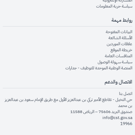
المشاركة الإلكترونية
opens in new window
سياسة حرية المعلومات
روابط مهمة
opens in new window
البيانات المفتوحة
opens in new window
الأسئلة الشائعة
opens in new window
علاقات الموردين
opens in new window
خريطة الموقع
opens in new window
المنافسات العامة
opens in new window
سياسة سهولة الوصول
opens in new window
المنصة الوطنية الموحدة للتوظيف - جدارات
الاتصال والدعم
opens in new window
اتصل بنا
حي النخيل - تقاطع الأمير تركي بن عبدالعزيز الأول مع طريق الإمام سعود بن عبدالعزيز
بن محمد
صندوق البريد 75606 – الرياض 11588
info@cst.gov.sa
19966