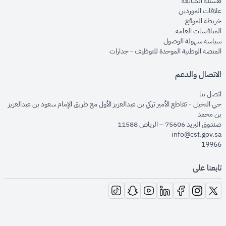
opens in new window
الأسئلة الشائعة
opens in new window
علاقات الموردين
opens in new window
خريطة الموقع
opens in new window
المنافسات العامة
opens in new window
سياسة سهولة الوصول
opens in new window
المنصة الوطنية الموحدة للتوظيف - جدارات
الاتصال والدعم
opens in new window
اتصل بنا
حي النخيل - تقاطع الأمير تركي بن عبدالعزيز الأول مع طريق الإمام سعود بن عبدالعزيز
بن محمد
صندوق البريد 75606 – الرياض 11588
info@cst.gov.sa
19966
تابعنا على
opens in new window
opens in new window
opens in new window
opens in new window
opens in new window
opens in new window
opens in new window