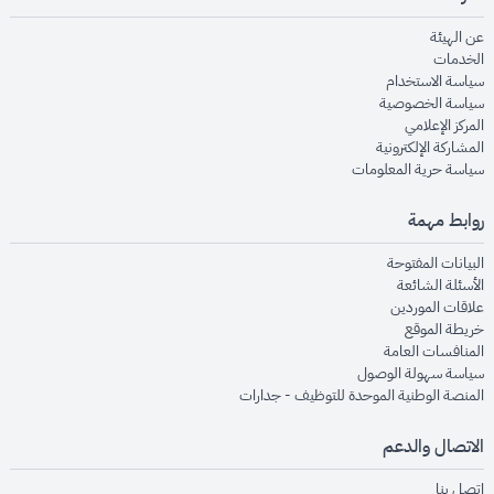
opens in new window
عن الهيئة
opens in new window
الخدمات
opens in new window
سياسة الاستخدام
opens in new window
سياسة الخصوصية
opens in new window
المركز الإعلامي
opens in new window
المشاركة الإلكترونية
opens in new window
سياسة حرية المعلومات
روابط مهمة
opens in new window
البيانات المفتوحة
opens in new window
الأسئلة الشائعة
opens in new window
علاقات الموردين
opens in new window
خريطة الموقع
opens in new window
المنافسات العامة
opens in new window
سياسة سهولة الوصول
opens in new window
المنصة الوطنية الموحدة للتوظيف - جدارات
الاتصال والدعم
opens in new window
اتصل بنا