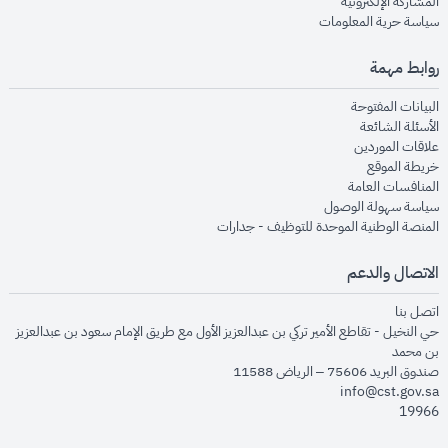
opens in new window
المشاركة الإلكترونية
opens in new window
سياسة حرية المعلومات
روابط مهمة
opens in new window
البيانات المفتوحة
opens in new window
الأسئلة الشائعة
opens in new window
علاقات الموردين
opens in new window
خريطة الموقع
opens in new window
المنافسات العامة
opens in new window
سياسة سهولة الوصول
opens in new window
المنصة الوطنية الموحدة للتوظيف - جدارات
الاتصال والدعم
opens in new window
اتصل بنا
حي النخيل - تقاطع الأمير تركي بن عبدالعزيز الأول مع طريق الإمام سعود بن عبدالعزيز
بن محمد
صندوق البريد 75606 – الرياض 11588
info@cst.gov.sa
19966