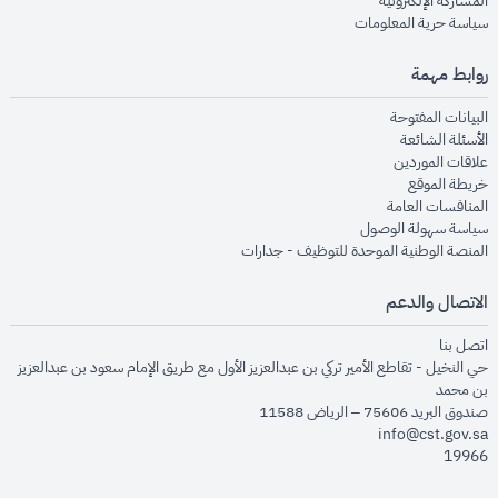
المشاركة الإلكترونية
opens in new window
سياسة حرية المعلومات
روابط مهمة
opens in new window
البيانات المفتوحة
opens in new window
الأسئلة الشائعة
opens in new window
علاقات الموردين
opens in new window
خريطة الموقع
opens in new window
المنافسات العامة
opens in new window
سياسة سهولة الوصول
opens in new window
المنصة الوطنية الموحدة للتوظيف - جدارات
الاتصال والدعم
opens in new window
اتصل بنا
حي النخيل - تقاطع الأمير تركي بن عبدالعزيز الأول مع طريق الإمام سعود بن عبدالعزيز
بن محمد
صندوق البريد 75606 – الرياض 11588
info@cst.gov.sa
19966