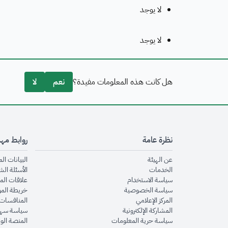
لا يوجد
لا يوجد
هل كانت هذه المعلومات مفيدة؟
نعم
لا
نظرة عامة
روابط مه
opens in new window
عن الهيئة
البيانات ال
opens in new window
الخدمات
الأسئلة الش
opens in new window
سياسة الاستخدام
علاقات الم
opens in new window
سياسة الخصوصية
خريطة الم
opens in new window
المركز الإعلامي
المنافسات 
opens in new window
المشاركة الإلكترونية
سياسة سهو
opens in new window
سياسة حرية المعلومات
المنصة الو