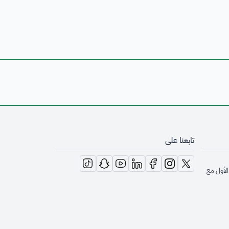
تابعنا على
opens in new window
opens in new window
opens in new window
opens in new window
opens in new window
opens in new window
opens in new window
الأول مع