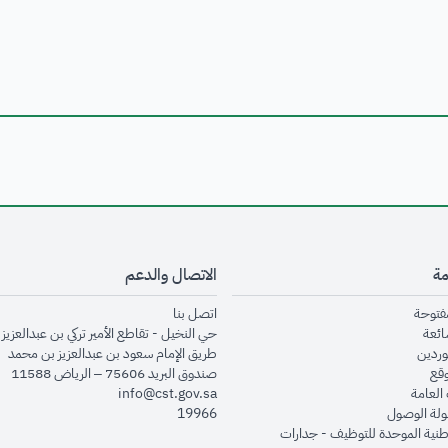
مة
الاتصال والدعم
opens in new window
opens in new window
مفتوحة
اتصل بنا
opens in new window
ائعة
حي النخيل - تقاطع الأمير تركي بن عبدالعزيز 
opens in new window
وردين
طريق الإمام سعود بن عبدالعزيز بن محمد
opens in new window
وقع
صندوق البريد 75606 – الرياض 11588
opens in new window
العامة
info@cst.gov.sa
opens in new window
لة الوصول
19966
opens in new window
طنية الموحدة للتوظيف - جدارات