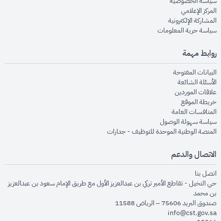
opens in new window
سياسة الخصوصية
opens in new window
المركز الإعلامي
opens in new window
المشاركة الإلكترونية
opens in new window
سياسة حرية المعلومات
روابط مهمة
opens in new window
البيانات المفتوحة
opens in new window
الأسئلة الشائعة
opens in new window
علاقات الموردين
opens in new window
خريطة الموقع
opens in new window
المنافسات العامة
opens in new window
سياسة سهولة الوصول
opens in new window
المنصة الوطنية الموحدة للتوظيف - جدارات
الاتصال والدعم
opens in new window
اتصل بنا
حي النخيل - تقاطع الأمير تركي بن عبدالعزيز الأول مع طريق الإمام سعود بن عبدالعزيز
بن محمد
صندوق البريد 75606 – الرياض 11588
info@cst.gov.sa