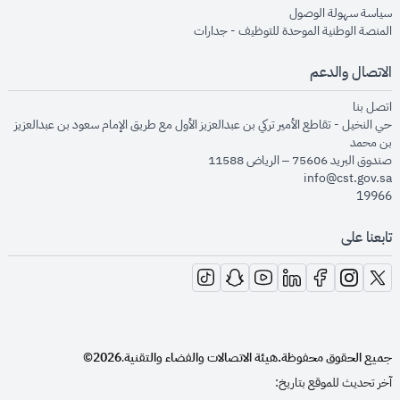
opens in new window
سياسة سهولة الوصول
opens in new window
المنصة الوطنية الموحدة للتوظيف - جدارات
الاتصال والدعم
opens in new window
اتصل بنا
حي النخيل - تقاطع الأمير تركي بن عبدالعزيز الأول مع طريق الإمام سعود بن عبدالعزيز
بن محمد
صندوق البريد 75606 – الرياض 11588
info@cst.gov.sa
19966
تابعنا على
opens in new window
opens in new window
opens in new window
opens in new window
opens in new window
opens in new window
opens in new window
جميع الحقوق محفوظة.
هيئة الاتصالات والفضاء والتقنية
2026©
.
آخر تحديث للموقع بتاريخ: