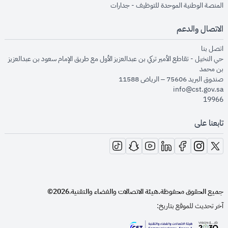
opens in new window
المنصة الوطنية الموحدة للتوظيف - جدارات
الاتصال والدعم
opens in new window
اتصل بنا
حي النخيل - تقاطع الأمير تركي بن عبدالعزيز الأول مع طريق الإمام سعود بن عبدالعزيز
بن محمد
صندوق البريد 75606 – الرياض 11588
info@cst.gov.sa
19966
تابعنا على
opens in new window
opens in new window
opens in new window
opens in new window
opens in new window
opens in new window
opens in new window
جميع الحقوق محفوظة.
هيئة الاتصالات والفضاء والتقنية
2026©
.
آخر تحديث للموقع بتاريخ: