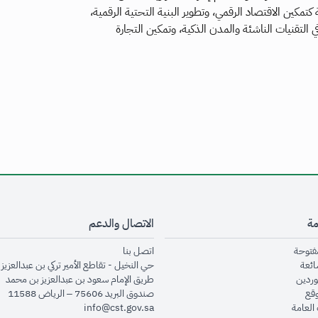
مكين الاقتصاد الرقمي، وتطوير البنية التحتية الرقمية،
ي التقنيات الناشئة والمدن الذكية، وتمكين التجارة
مة
الاتصال والدعم
opens in new window
opens in new window
مفتوحة
اتصل بنا
opens in new window
ائعة
حي النخيل - تقاطع الأمير تركي بن عبدالعزيز 
opens in new window
وردين
طريق الإمام سعود بن عبدالعزيز بن محمد
opens in new window
وقع
صندوق البريد 75606 – الرياض 11588
opens in new window
العامة
info@cst.gov.sa