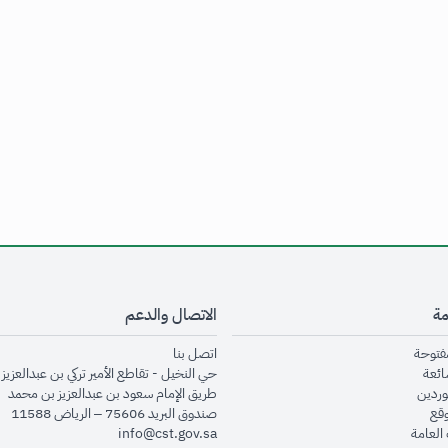
مة
الاتصال والدعم
opens in new window
opens in new window
مفتوحة
اتصل بنا
opens in new window
ائعة
حي النخيل - تقاطع الأمير تركي بن عبدالعزيز 
opens in new window
وردين
طريق الإمام سعود بن عبدالعزيز بن محمد
opens in new window
وقع
صندوق البريد 75606 – الرياض 11588
opens in new window
العامة
info@cst.gov.sa