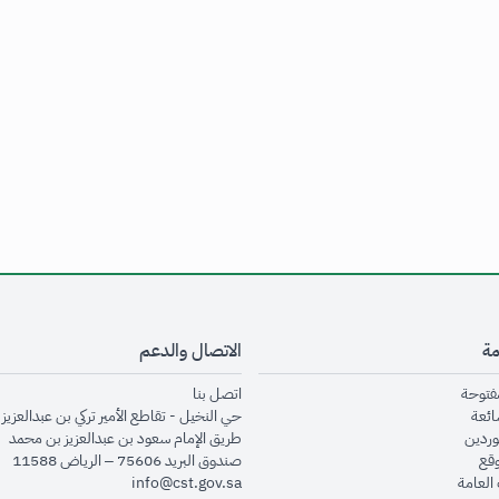
مة
الاتصال والدعم
opens in new window
opens in new window
مفتوحة
اتصل بنا
opens in new window
ائعة
حي النخيل - تقاطع الأمير تركي بن عبدالعزيز 
opens in new window
وردين
طريق الإمام سعود بن عبدالعزيز بن محمد
opens in new window
وقع
صندوق البريد 75606 – الرياض 11588
opens in new window
العامة
info@cst.gov.sa