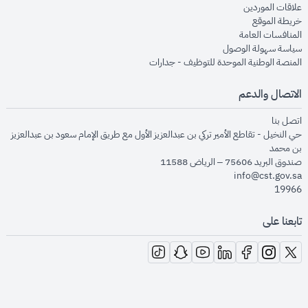
opens in new window
علاقات الموردين
opens in new window
خريطة الموقع
opens in new window
المنافسات العامة
opens in new window
سياسة سهولة الوصول
opens in new window
المنصة الوطنية الموحدة للتوظيف - جدارات
الاتصال والدعم
opens in new window
اتصل بنا
حي النخيل - تقاطع الأمير تركي بن عبدالعزيز الأول مع طريق الإمام سعود بن عبدالعزيز
بن محمد
صندوق البريد 75606 – الرياض 11588
info@cst.gov.sa
19966
تابعنا على
opens in new window
opens in new window
opens in new window
opens in new window
opens in new window
opens in new window
opens in new window