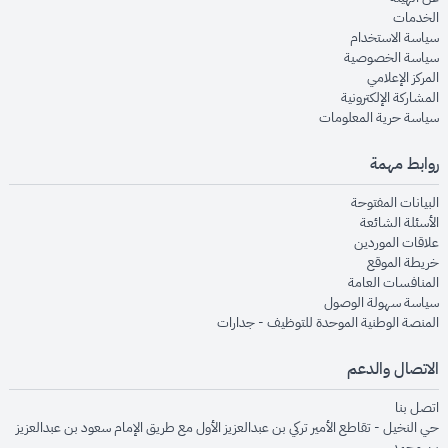
opens in new window
الخدمات
opens in new window
سياسة الاستخدام
opens in new window
سياسة الخصوصية
opens in new window
المركز الإعلامي
opens in new window
المشاركة الإلكترونية
opens in new window
سياسة حرية المعلومات
روابط مهمة
opens in new window
البيانات المفتوحة
opens in new window
الأسئلة الشائعة
opens in new window
علاقات الموردين
opens in new window
خريطة الموقع
opens in new window
المنافسات العامة
opens in new window
سياسة سهولة الوصول
opens in new window
المنصة الوطنية الموحدة للتوظيف - جدارات
الاتصال والدعم
opens in new window
اتصل بنا
حي النخيل - تقاطع الأمير تركي بن عبدالعزيز الأول مع طريق الإمام سعود بن عبدالعزيز
بن محمد