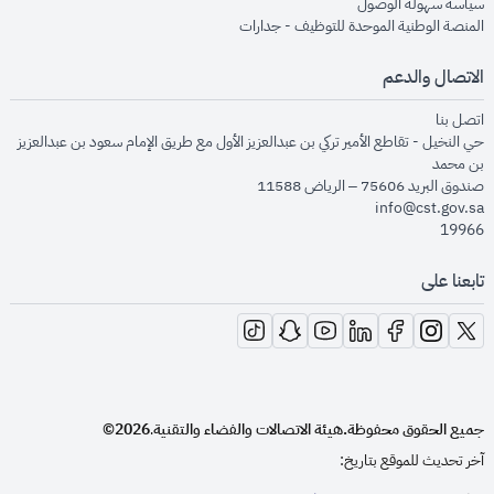
opens in new window
سياسة سهولة الوصول
opens in new window
المنصة الوطنية الموحدة للتوظيف - جدارات
الاتصال والدعم
opens in new window
اتصل بنا
حي النخيل - تقاطع الأمير تركي بن عبدالعزيز الأول مع طريق الإمام سعود بن عبدالعزيز
بن محمد
صندوق البريد 75606 – الرياض 11588
info@cst.gov.sa
19966
تابعنا على
opens in new window
opens in new window
opens in new window
opens in new window
opens in new window
opens in new window
opens in new window
جميع الحقوق محفوظة.
هيئة الاتصالات والفضاء والتقنية
2026©
.
آخر تحديث للموقع بتاريخ: