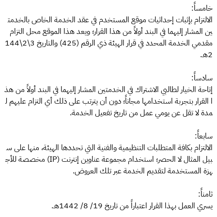
خامساً:
الالتزام بإثبات إحداثيات موقع المستخدم في عقد الخدمة الخاص بالخدمت
ين المشار إليهما في البند أولاً من هذا القرار؛ ويعد هذا الموقع محل التزام
مقدمي الخدمة المحدد في قرار الهيئة ذي الرقم (425) والتاريخ 3\2\144
2هـ.
سادساً:​
إتاحة الخيار لطالبي الاشتراك في الخدمتين المشار إليهما في البند أولاً من هذ
ا القرار بتجربة استخدامها مجاناً؛ دون أن يترتب على ذلك أي التزام عليهم ل
مدة لا تقل عن يومي عمل من تاريخ تفعيل الخدمة.
سابعاً:
الالتزام بكافة المتطلبات التنظيمية والفنية التي تحددها الهيئة، منها على س
بيل المثال لا الحصر؛ استخدام مجموعة عناوين إنترنت (IP) مخصصة للأج
هزة المستخدمة لتقديم الخدمة عبر تلك العروض.
ثامناً:
يسري العمل بهذا القرار اعتباراً من تاريخ 19/ 8/ 1442هـ.