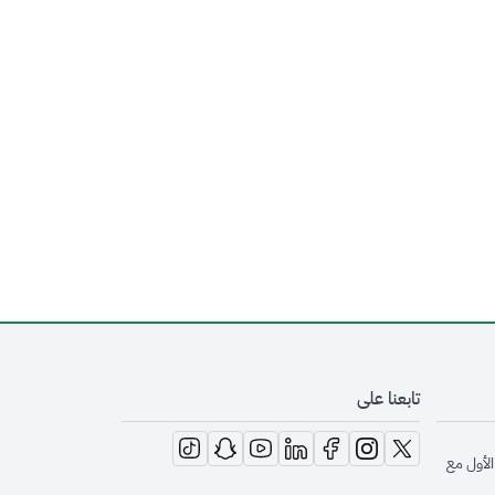
تابعنا على
opens in new window
opens in new window
opens in new window
opens in new window
opens in new window
opens in new window
opens in new window
الأول مع