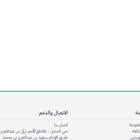
مة
الاتصال والدعم
opens in new window
opens in new window
مفتوحة
اتصل بنا
opens in new window
ائعة
حي النخيل - تقاطع الأمير تركي بن عبدالعزيز 
opens in new window
وردين
طريق الإمام سعود بن عبدالعزيز بن محمد