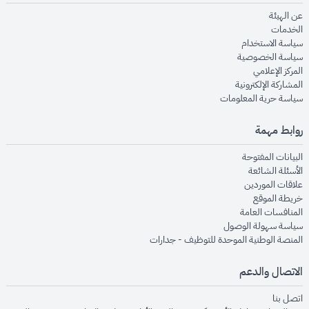
opens in new window
عن الهيئة
opens in new window
الخدمات
opens in new window
سياسة الاستخدام
opens in new window
سياسة الخصوصية
opens in new window
المركز الإعلامي
opens in new window
المشاركة الإلكترونية
opens in new window
سياسة حرية المعلومات
روابط مهمة
opens in new window
البيانات المفتوحة
opens in new window
الأسئلة الشائعة
opens in new window
علاقات الموردين
opens in new window
خريطة الموقع
opens in new window
المنافسات العامة
opens in new window
سياسة سهولة الوصول
opens in new window
المنصة الوطنية الموحدة للتوظيف - جدارات
الاتصال والدعم
opens in new window
اتصل بنا