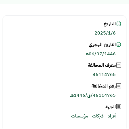
التاريخ
2025/1/6
التاريخ الهجري
06/07/1446هـ
معرف المخالفة
46114765
رقم المخالفة
46114765/ق/1446هـ
الجهة
أفراد - شركات - مؤسسات