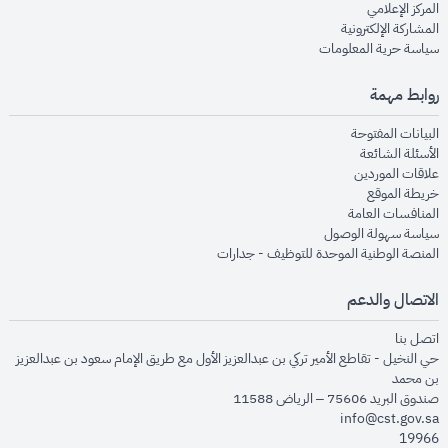
opens in new window
المركز الإعلامي
opens in new window
المشاركة الإلكترونية
opens in new window
سياسة حرية المعلومات
روابط مهمة
opens in new window
البيانات المفتوحة
opens in new window
الأسئلة الشائعة
opens in new window
علاقات الموردين
opens in new window
خريطة الموقع
opens in new window
المنافسات العامة
opens in new window
سياسة سهولة الوصول
opens in new window
المنصة الوطنية الموحدة للتوظيف - جدارات
الاتصال والدعم
opens in new window
اتصل بنا
حي النخيل - تقاطع الأمير تركي بن عبدالعزيز الأول مع طريق الإمام سعود بن عبدالعزيز
بن محمد
صندوق البريد 75606 – الرياض 11588
info@cst.gov.sa
19966