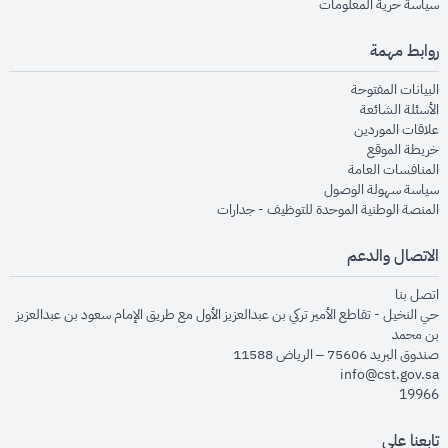
opens in new window
سياسة حرية المعلومات
روابط مهمة
opens in new window
البيانات المفتوحة
opens in new window
الأسئلة الشائعة
opens in new window
علاقات الموردين
opens in new window
خريطة الموقع
opens in new window
المنافسات العامة
opens in new window
سياسة سهولة الوصول
opens in new window
المنصة الوطنية الموحدة للتوظيف - جدارات
الاتصال والدعم
opens in new window
اتصل بنا
حي النخيل - تقاطع الأمير تركي بن عبدالعزيز الأول مع طريق الإمام سعود بن عبدالعزيز
بن محمد
صندوق البريد 75606 – الرياض 11588
info@cst.gov.sa
19966
تابعنا على