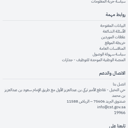
opens in new window
سياسة حرية المعلومات
روابط مهمة
opens in new window
البيانات المفتوحة
opens in new window
الأسئلة الشائعة
opens in new window
علاقات الموردين
opens in new window
خريطة الموقع
opens in new window
المنافسات العامة
opens in new window
سياسة سهولة الوصول
opens in new window
المنصة الوطنية الموحدة للتوظيف - جدارات
الاتصال والدعم
opens in new window
اتصل بنا
حي النخيل - تقاطع الأمير تركي بن عبدالعزيز الأول مع طريق الإمام سعود بن عبدالعزيز
بن محمد
صندوق البريد 75606 – الرياض 11588
info@cst.gov.sa
19966
تابعنا على