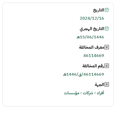
التاريخ
2024/12/16
التاريخ الهجري
15/06/1446هـ
معرف المخالفة
46114669
رقم المخالفة
46114669/ق/1446هـ
الجهة
أفراد - شركات - مؤسسات