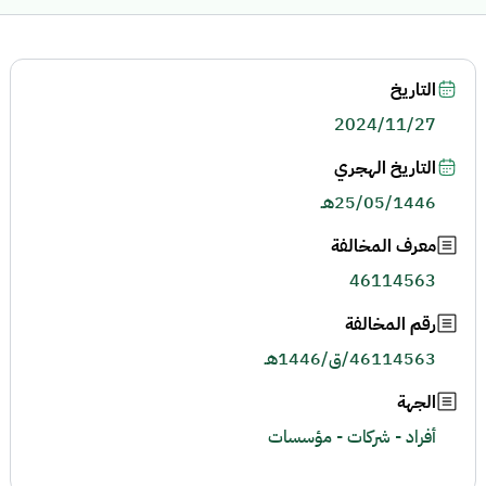
التاريخ
2024/11/27
التاريخ الهجري
25/05/1446هـ
معرف المخالفة
46114563
رقم المخالفة
46114563/ق/1446هـ
الجهة
أفراد - شركات - مؤسسات