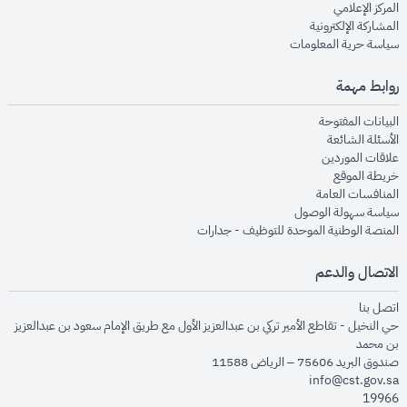
opens in new window
المركز الإعلامي
opens in new window
المشاركة الإلكترونية
opens in new window
سياسة حرية المعلومات
روابط مهمة
opens in new window
البيانات المفتوحة
opens in new window
الأسئلة الشائعة
opens in new window
علاقات الموردين
opens in new window
خريطة الموقع
opens in new window
المنافسات العامة
opens in new window
سياسة سهولة الوصول
opens in new window
المنصة الوطنية الموحدة للتوظيف - جدارات
الاتصال والدعم
opens in new window
اتصل بنا
حي النخيل - تقاطع الأمير تركي بن عبدالعزيز الأول مع طريق الإمام سعود بن عبدالعزيز
بن محمد
صندوق البريد 75606 – الرياض 11588
info@cst.gov.sa
19966