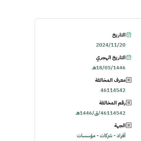
التاريخ
2024/11/20
التاريخ الهجري
18/05/1446هـ
معرف المخالفة
46114542
رقم المخالفة
46114542/ق/1446هـ
الجهة
أفراد - شركات - مؤسسات