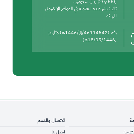
(20,000) ريال سعودي.
ثانيا: نشر هذه العقوبة في الموقع الإلكتروني
للهيئة.
م
رقم (46114542/ق/1446هـ) وتاريخ
(18/05/1446هـ)
ت
مة
الاتصال والدعم
opens in new window
opens in new window
مفتوحة
اتصل بنا