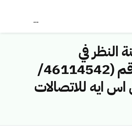
ة النظر في
مخالفات نظام الاتصالات وتقنية المعلومات رقم (46114542/
ز كي اس ايه للاتصالات