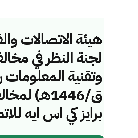
هيئة الاتصالات والف
لجنة النظر في مخال
ق/1446هـ) لم
برايز كي اس ايه ل