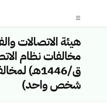
هيئة الاتصالات والفض
ق/1446هـ) ل
شخص واحد)