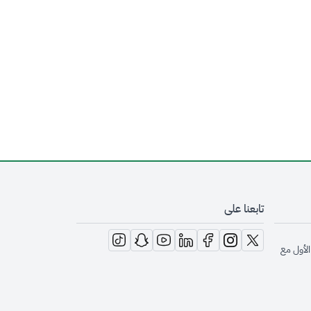
تابعنا على
opens in new window
opens in new window
opens in new window
opens in new window
opens in new window
opens in new window
opens in new window
الأول مع