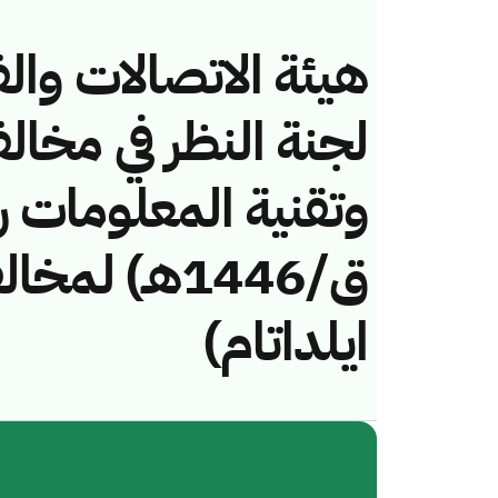
هيئة الاتصالات والف
لجنة النظر في مخال
ق/1446هـ) 
ايلداتام)