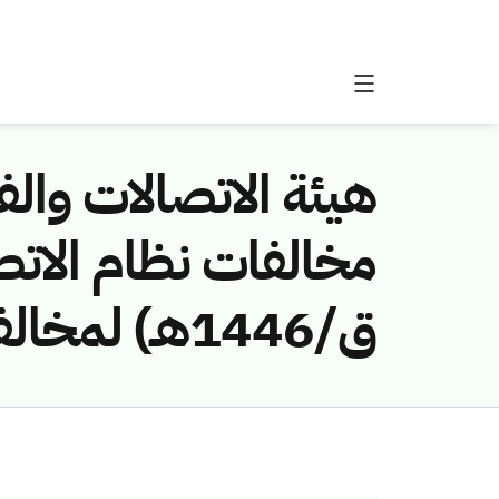
هيئة الاتصالات والفض
ق/1446هـ) لمخالفة (يوسف الحسن ايلداتام)