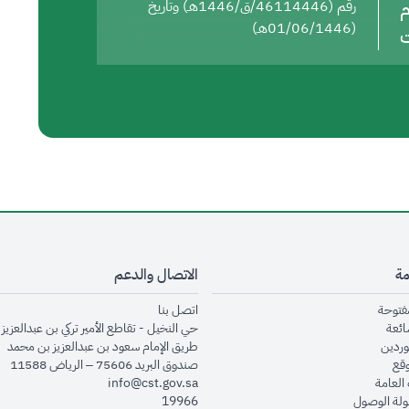
م
رقم (46114446/ق/1446هـ) وتاريخ
(01/06/1446هـ)
ت
مة
الاتصال والدعم
opens in new window
opens in new window
مفتوحة
اتصل بنا
opens in new window
ائعة
حي النخيل - تقاطع الأمير تركي بن عبدالعزيز 
opens in new window
وردين
طريق الإمام سعود بن عبدالعزيز بن محمد
opens in new window
وقع
صندوق البريد 75606 – الرياض 11588
opens in new window
العامة
info@cst.gov.sa
opens in new window
لة الوصول
19966