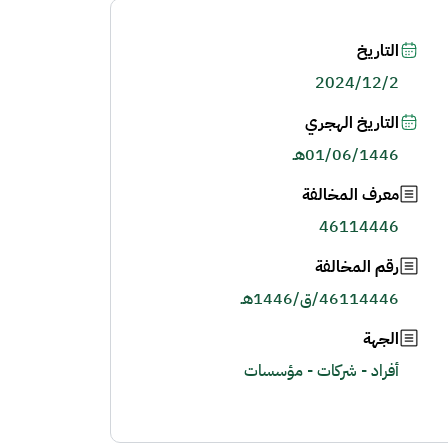
التاريخ
2024/12/2
التاريخ الهجري
01/06/1446هـ
معرف المخالفة
46114446
رقم المخالفة
46114446/ق/1446هـ
الجهة
أفراد - شركات - مؤسسات