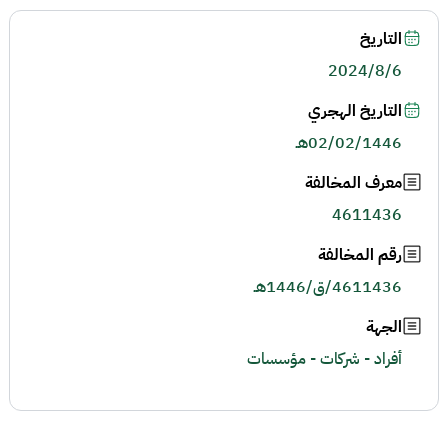
التاريخ
2024/8/6
التاريخ الهجري
02/02/1446هـ
معرف المخالفة
4611436
رقم المخالفة
4611436/ق/1446هـ
الجهة
أفراد - شركات - مؤسسات