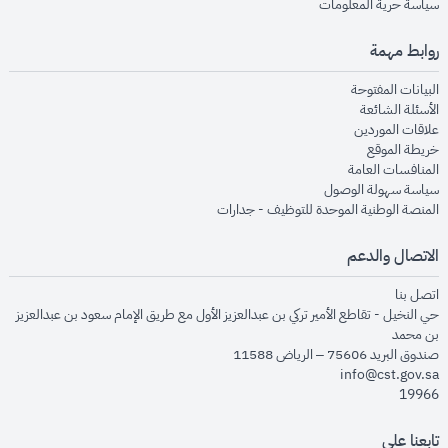
opens in new window
سياسة حرية المعلومات
روابط مهمة
opens in new window
البيانات المفتوحة
opens in new window
الأسئلة الشائعة
opens in new window
علاقات الموردين
opens in new window
خريطة الموقع
opens in new window
المنافسات العامة
opens in new window
سياسة سهولة الوصول
opens in new window
المنصة الوطنية الموحدة للتوظيف - جدارات
الاتصال والدعم
opens in new window
اتصل بنا
حي النخيل - تقاطع الأمير تركي بن عبدالعزيز الأول مع طريق الإمام سعود بن عبدالعزيز
بن محمد
صندوق البريد 75606 – الرياض 11588
info@cst.gov.sa
19966
تابعنا على