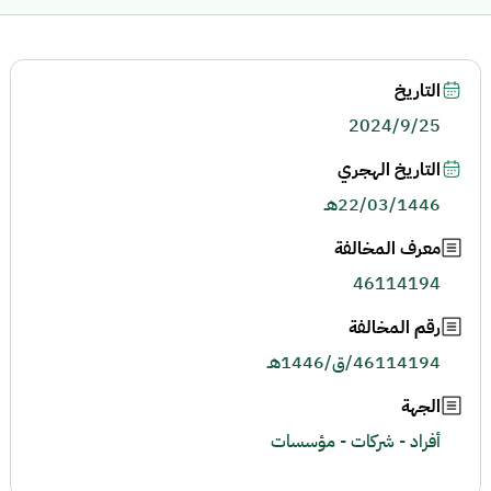
التاريخ
2024/9/25
التاريخ الهجري
22/03/1446هـ
معرف المخالفة
46114194
رقم المخالفة
46114194/ق/1446هـ
الجهة
أفراد - شركات - مؤسسات