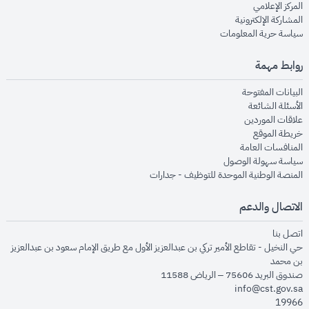
opens in new window
المركز الإعلامي
opens in new window
المشاركة الإلكترونية
opens in new window
سياسة حرية المعلومات
روابط مهمة
opens in new window
البيانات المفتوحة
opens in new window
الأسئلة الشائعة
opens in new window
علاقات الموردين
opens in new window
خريطة الموقع
opens in new window
المنافسات العامة
opens in new window
سياسة سهولة الوصول
opens in new window
المنصة الوطنية الموحدة للتوظيف - جدارات
الاتصال والدعم
opens in new window
اتصل بنا
حي النخيل - تقاطع الأمير تركي بن عبدالعزيز الأول مع طريق الإمام سعود بن عبدالعزيز
بن محمد
صندوق البريد 75606 – الرياض 11588
info@cst.gov.sa
19966