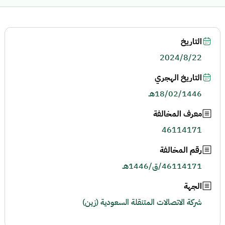
التاريخ
2024/8/22
التاريخ الهجري
18/02/1446هـ
معرف المخالفة
46114171
رقم المخالفة
46114171/ق/1446هـ
الجهة
شركة الاتصالات المتنقلة السعودية (زين)