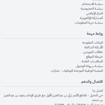
opens in new window
سياسة الاستخدام
opens in new window
سياسة الخصوصية
opens in new window
المركز الإعلامي
opens in new window
المشاركة الإلكترونية
opens in new window
سياسة حرية المعلومات
روابط مهمة
opens in new window
البيانات المفتوحة
opens in new window
الأسئلة الشائعة
opens in new window
علاقات الموردين
opens in new window
خريطة الموقع
opens in new window
المنافسات العامة
opens in new window
سياسة سهولة الوصول
opens in new window
المنصة الوطنية الموحدة للتوظيف - جدارات
الاتصال والدعم
opens in new window
اتصل بنا
حي النخيل - تقاطع الأمير تركي بن عبدالعزيز الأول مع طريق الإمام سعود بن عبدالعزيز
بن محمد
صندوق البريد 75606 – الرياض 11588