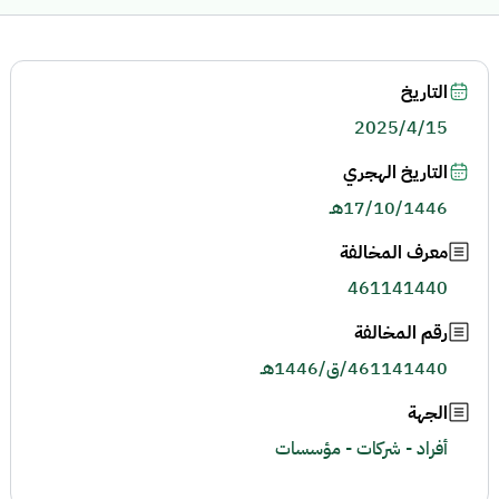
التاريخ
2025/4/15
التاريخ الهجري
17/10/1446هـ
معرف المخالفة
461141440
رقم المخالفة
461141440/ق/1446هـ
الجهة
أفراد - شركات - مؤسسات