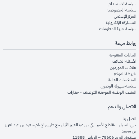
opens in new window
سياسة الاستخدام
opens in new window
سياسة الخصوصية
opens in new window
المركز الإعلامي
opens in new window
المشاركة الإلكترونية
opens in new window
سياسة حرية المعلومات
روابط مهمة
opens in new window
البيانات المفتوحة
opens in new window
الأسئلة الشائعة
opens in new window
علاقات الموردين
opens in new window
خريطة الموقع
opens in new window
المنافسات العامة
opens in new window
سياسة سهولة الوصول
opens in new window
المنصة الوطنية الموحدة للتوظيف - جدارات
الاتصال والدعم
opens in new window
اتصل بنا
حي النخيل - تقاطع الأمير تركي بن عبدالعزيز الأول مع طريق الإمام سعود بن عبدالعزيز
بن محمد
صندوق البريد 75606 – الرياض 11588