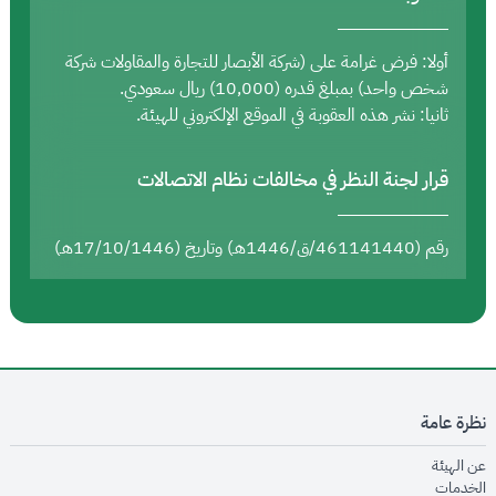
أولا: فرض غرامة على (شركة الأبصار للتجارة والمقاولات شركة
شخص واحد) بمبلغ قدره (10,000) ريال سعودي.
ثانيا: نشر هذه العقوبة في الموقع الإلكتروني للهيئة.
قرار لجنة النظر في مخالفات نظام الاتصالات
رقم (461141440/ق/1446هـ) وتاريخ (17/10/1446هـ)
نظرة عامة
opens in new window
عن الهيئة
opens in new window
الخدمات