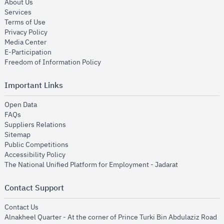
opens in new window
About Us
opens in new window
Services
opens in new window
Terms of Use
opens in new window
Privacy Policy
opens in new window
Media Center
opens in new window
E-Participation
opens in new window
Freedom of Information Policy
Important Links
opens in new window
Open Data
opens in new window
FAQs
opens in new window
Suppliers Relations
opens in new window
Sitemap
opens in new window
Public Competitions
opens in new window
Accessibility Policy
opens in new
The National Unified Platform for Employment - Jadarat
Contact Support
opens in new window
Contact Us
Alnakheel Quarter - At the corner of Prince Turki Bin Abdulaziz Road