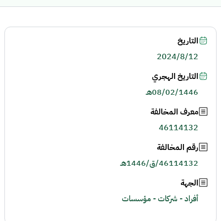
التاريخ
2024/8/12
التاريخ الهجري
08/02/1446هـ
معرف المخالفة
46114132
رقم المخالفة
46114132/ق/1446هـ
الجهة
أفراد - شركات - مؤسسات