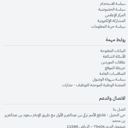
opens in new window
سياسة الاستخدام
opens in new window
سياسة الخصوصية
opens in new window
المركز الإعلامي
opens in new window
المشاركة الإلكترونية
opens in new window
سياسة حرية المعلومات
روابط مهمة
opens in new window
البيانات المفتوحة
opens in new window
الأسئلة الشائعة
opens in new window
علاقات الموردين
opens in new window
خريطة الموقع
opens in new window
المنافسات العامة
opens in new window
سياسة سهولة الوصول
opens in new window
المنصة الوطنية الموحدة للتوظيف - جدارات
الاتصال والدعم
opens in new window
اتصل بنا
حي النخيل - تقاطع الأمير تركي بن عبدالعزيز الأول مع طريق الإمام سعود بن عبدالعزيز
بن محمد
صندوق البريد 75606 – الرياض 11588