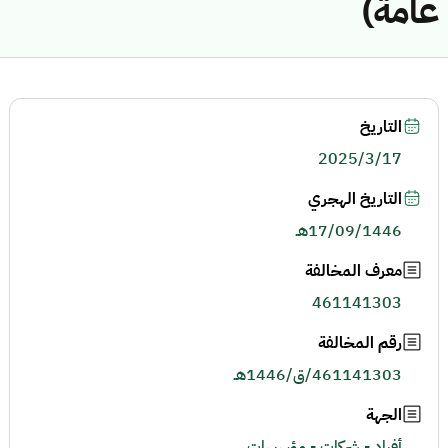
عامة)
التاريخ
2025/3/17
التاريخ الهجري
17/09/1446هـ
معرف المخالفة
461141303
رقم المخالفة
461141303/ق/1446هـ
الجهة
أفراد - شركات - مؤسسات