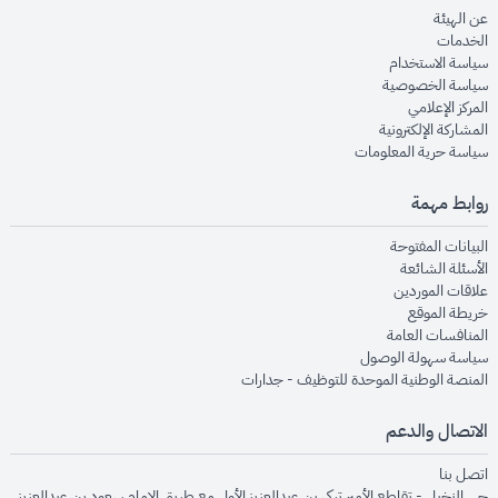
opens in new window
عن الهيئة
opens in new window
الخدمات
opens in new window
سياسة الاستخدام
opens in new window
سياسة الخصوصية
opens in new window
المركز الإعلامي
opens in new window
المشاركة الإلكترونية
opens in new window
سياسة حرية المعلومات
روابط مهمة
opens in new window
البيانات المفتوحة
opens in new window
الأسئلة الشائعة
opens in new window
علاقات الموردين
opens in new window
خريطة الموقع
opens in new window
المنافسات العامة
opens in new window
سياسة سهولة الوصول
opens in new window
المنصة الوطنية الموحدة للتوظيف - جدارات
الاتصال والدعم
opens in new window
اتصل بنا
حي النخيل - تقاطع الأمير تركي بن عبدالعزيز الأول مع طريق الإمام سعود بن عبدالعزيز