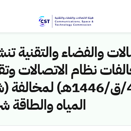
لات والفضاء والتقنية تنشر
لفات نظام الاتصالات وتق
ق/1446هـ) لمخالفة (شر
المياه والطاقة)