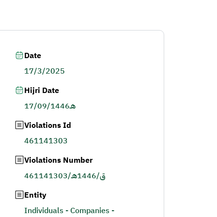
Date
17/3/2025
Hijri Date
17/09/1446هـ
Violations Id
461141303
Violations Number
461141303/ق/1446هـ
Entity
Individuals - Companies -