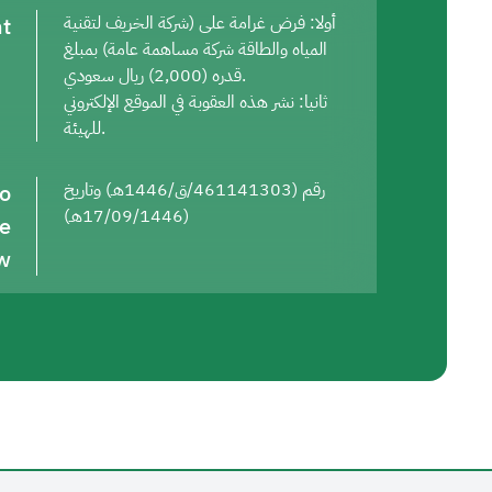
t
أولا: فرض غرامة على (شركة الخريف لتقنية
المياه والطاقة شركة مساهمة عامة) بمبلغ
قدره (2,000) ريال سعودي.
ثانيا: نشر هذه العقوبة في الموقع الإلكتروني
للهيئة.
to
رقم (461141303/ق/1446هـ) وتاريخ
(17/09/1446هـ)
he
w