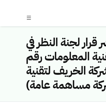
 قرار لجنة النظر في
نية المعلومات رقم
(461141303/كة الخريف لتقنية
 شركة مساهمة عامة