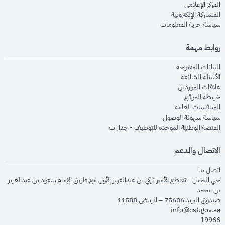
opens in new window
المركز الإعلامي
opens in new window
المشاركة الإلكترونية
opens in new window
سياسة حرية المعلومات
روابط مهمة
opens in new window
البيانات المفتوحة
opens in new window
الأسئلة الشائعة
opens in new window
علاقات الموردين
opens in new window
خريطة الموقع
opens in new window
المنافسات العامة
opens in new window
سياسة سهولة الوصول
opens in new window
المنصة الوطنية الموحدة للتوظيف - جدارات
الاتصال والدعم
opens in new window
اتصل بنا
حي النخيل - تقاطع الأمير تركي بن عبدالعزيز الأول مع طريق الإمام سعود بن عبدالعزيز
بن محمد
صندوق البريد 75606 – الرياض 11588
info@cst.gov.sa
19966