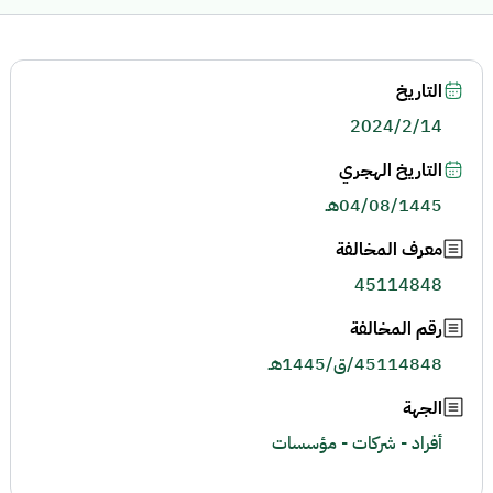
التاريخ
2024/2/14
التاريخ الهجري
04/08/1445هـ
معرف المخالفة
45114848
رقم المخالفة
45114848/ق/1445هـ
الجهة
أفراد - شركات - مؤسسات