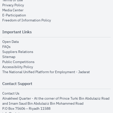
Terms of Use
opens in new window
Privacy Policy
opens in new window
Media Center
opens in new window
E-Participation
opens in new window
Freedom of Information Policy
Important Links
opens in new window
Open Data
opens in new window
FAQs
opens in new window
Suppliers Relations
opens in new window
Sitemap
opens in new window
Public Competitions
opens in new window
Accessibility Policy
opens in new
The National Unified Platform for Employment - Jadarat
Contact Support
opens in new window
Contact Us
Alnakheel Quarter - At the corner of Prince Turki Bin Abdulaziz Road
and Imam Saud Bin Abdulaziz Bin Mohammed Road​
P.O Box 75606 – Riyadh 11588