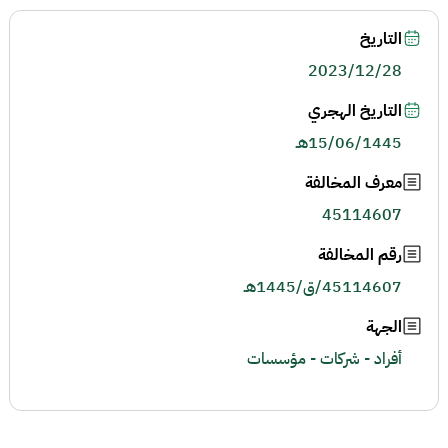
التاريخ
2023/12/28
التاريخ الهجري
15/06/1445هـ
معرف المخالفة
45114607
رقم المخالفة
45114607/ق/1445هـ
الجهة
أفراد - شركات - مؤسسات