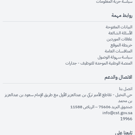
opens in new window
سياسة حرية المعلومات
روابط مهمة
opens in new window
البيانات المفتوحة
opens in new window
الأسئلة الشائعة
opens in new window
علاقات الموردين
opens in new window
خريطة الموقع
opens in new window
المنافسات العامة
opens in new window
سياسة سهولة الوصول
opens in new window
المنصة الوطنية الموحدة للتوظيف - جدارات
الاتصال والدعم
opens in new window
اتصل بنا
حي النخيل - تقاطع الأمير تركي بن عبدالعزيز الأول مع طريق الإمام سعود بن عبدالعزيز
بن محمد
صندوق البريد 75606 – الرياض 11588
info@cst.gov.sa
19966
تابعنا على