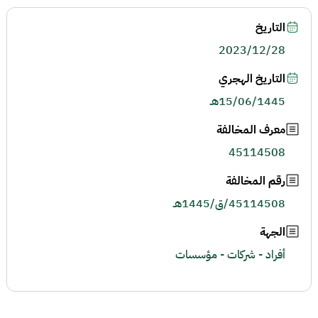
التاريخ
2023/12/28
التاريخ الهجري
15/06/1445هـ
معرف المخالفة
45114508
رقم المخالفة
45114508/ق/1445هـ
الجهة
أفراد - شركات - مؤسسات