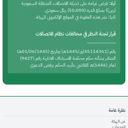
أولا: فرض غرامة على (شركة الاتصالات المتنقلة السعودية
(زين)) بمبلغ قدره (50,000) ريال سعودي.
ثانيا: نشر هذه العقوبة في الموقع الإلكتروني للهيئة.
قرار لجنة النظر في مخالفات نظام الاتصالات
رقم (45114361/ق/1445هـ) وتاريخ (01/06/1445هـ)
الصادر بشأنه حكم محكمة الاستئناف الادارية رقم (9427)
لعام (1446)هـ القاضي بتأييد الحكم برفض الدعوى
نظرة عامة
opens in new window
عن الهيئة
opens in new window
الخدمات