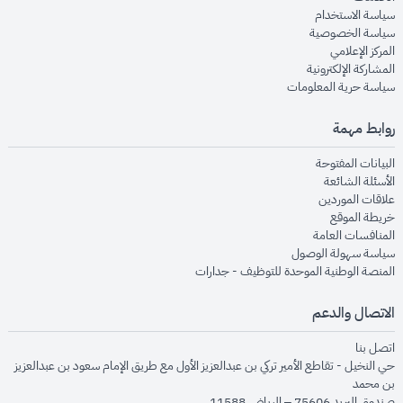
opens in new window
سياسة الاستخدام
opens in new window
سياسة الخصوصية
opens in new window
المركز الإعلامي
opens in new window
المشاركة الإلكترونية
opens in new window
سياسة حرية المعلومات
روابط مهمة
opens in new window
البيانات المفتوحة
opens in new window
الأسئلة الشائعة
opens in new window
علاقات الموردين
opens in new window
خريطة الموقع
opens in new window
المنافسات العامة
opens in new window
سياسة سهولة الوصول
opens in new window
المنصة الوطنية الموحدة للتوظيف - جدارات
الاتصال والدعم
opens in new window
اتصل بنا
حي النخيل - تقاطع الأمير تركي بن عبدالعزيز الأول مع طريق الإمام سعود بن عبدالعزيز
بن محمد
صندوق البريد 75606 – الرياض 11588