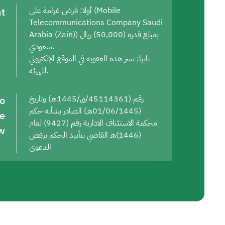
t
أولا: فرض غرامة على (Mobile
Telecommunications Company Saudi
Arabia (Zain)) بمبلغ قدره (50,000) ريال
سعودي.
ثانيا: نشر هذه العقوبة في الموقع الإلكتروني
للهيئة.
to
رقم (45114361/ق/1445هـ) وتاريخ
(01/06/1445هـ) الصادر بشأنه حكم
he
محكمة الاستئناف الادارية رقم (9427) لعام
w
(1446)هـ القاضي بتأييد الحكم برفض
الدعوى