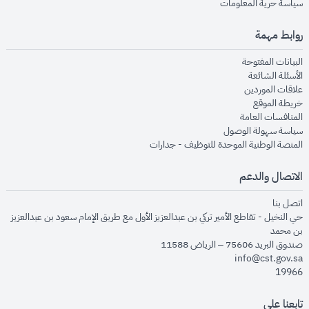
opens in new window
سياسة حرية المعلومات
روابط مهمة
opens in new window
البيانات المفتوحة
opens in new window
الأسئلة الشائعة
opens in new window
علاقات الموردين
opens in new window
خريطة الموقع
opens in new window
المنافسات العامة
opens in new window
سياسة سهولة الوصول
opens in new window
المنصة الوطنية الموحدة للتوظيف - جدارات
الاتصال والدعم
opens in new window
اتصل بنا
حي النخيل - تقاطع الأمير تركي بن عبدالعزيز الأول مع طريق الإمام سعود بن عبدالعزيز
بن محمد
صندوق البريد 75606 – الرياض 11588
info@cst.gov.sa
19966
تابعنا على