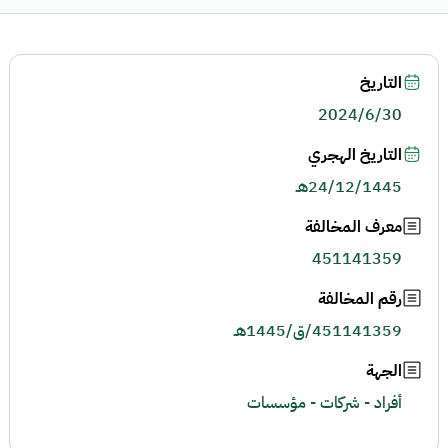
التاريخ
2024/6/30
التاريخ الهجري
24/12/1445هـ
معرف المخالفة
451141359
رقم المخالفة
451141359/ق/1445هـ
الجهة
أفراد - شركات - مؤسسات