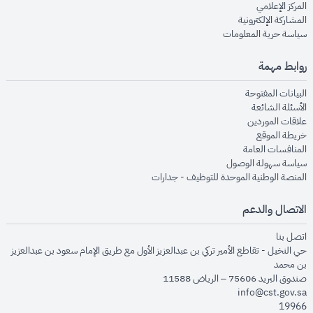
opens in new window
المركز الإعلامي
opens in new window
المشاركة الإلكترونية
opens in new window
سياسة حرية المعلومات
روابط مهمة
opens in new window
البيانات المفتوحة
opens in new window
الأسئلة الشائعة
opens in new window
علاقات الموردين
opens in new window
خريطة الموقع
opens in new window
المنافسات العامة
opens in new window
سياسة سهولة الوصول
opens in new window
المنصة الوطنية الموحدة للتوظيف - جدارات
الاتصال والدعم
opens in new window
اتصل بنا
حي النخيل - تقاطع الأمير تركي بن عبدالعزيز الأول مع طريق الإمام سعود بن عبدالعزيز
بن محمد
صندوق البريد 75606 – الرياض 11588
info@cst.gov.sa
19966